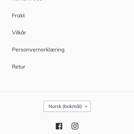
Frakt
Vilkår
Personvernerklæring
Retur
S
Norsk (bokmål)
P
R
Å
Facebook
Instagram
K