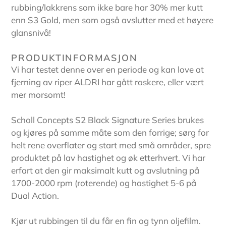
produkter
rubbing/lakkrens som ikke bare har 30% mer kutt
i
enn S3 Gold, men som også avslutter med et høyere
handlekurven
glansnivå!
PRODUKTINFORMASJON
Vi har testet denne over en periode og kan love at
fjerning av riper ALDRI har gått raskere, eller vært
mer morsomt!
Scholl Concepts S2 Black Signature Series brukes
og kjøres på samme måte som den forrige; sørg for
helt rene overflater og start med små områder, spre
produktet på lav hastighet og øk etterhvert. Vi har
✕
erfart at den gir maksimalt kutt og avslutning på
20% rabatt i helgen!
1700-2000 rpm (roterende) og hastighet 5-6 på
Bruk rabattkode "HELG20"
Dual Action.
Ha en fin helg 🤩
Kjør ut rubbingen til du får en fin og tynn oljefilm.
Husk å kjøpe med sprayforsegling