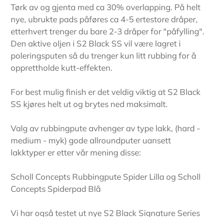
Tørk av og gjenta med ca 30% overlapping. På helt
til støtte for Barnekreftforeningen.
nye, ubrukte pads påføres ca 4-5 ertestore dråper,
Støtt med 200kr eller mer å få fri
etterhvert trenger du bare 2-3 dråper for "påfylling".
frakt uansett ordresum.
Den aktive oljen i S2 Black SS vil være lagret i
poleringsputen så du trenger kun litt rubbing for å
opprettholde kutt-effekten.
For best mulig finish er det veldig viktig at S2 Black
SS kjøres helt ut og brytes ned maksimalt.
Valg av rubbingpute avhenger av type lakk, (hard -
Lukk
medium - myk) gode allroundputer uansett
lakktyper er etter vår mening disse:
Scholl Concepts Rubbingpute Spider Lilla og Scholl
Concepts Spiderpad Blå
Vi har også testet ut nye S2 Black Signature Series