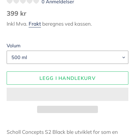
0 Anmeldelser
Vanlig
399 kr
pris
Inkl Mva.
Frakt
beregnes ved kassen.
Volum
LEGG I HANDLEKURV
Legger
til
Scholl Concepts S2 Black ble utviklet for som en